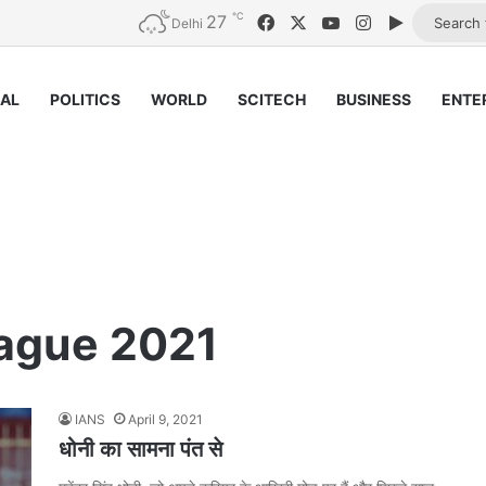
℃
27
Facebook
X
YouTube
Instagram
Google Pl
Delhi
NAL
POLITICS
WORLD
SCITECH
BUSINESS
ENTE
eague 2021
IANS
April 9, 2021
धोनी का सामना पंत से