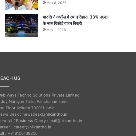
May 8, 2026
मारुति ने अप्रैल में रचा इतिहास, 33% उछाल
के साथ रिकॉर्ड वाहन बिक्री
May 1, 2026
REACH US
eb Ways Techno Solutions Private Limited
 Joy Narayan Tarka Panchanan Lane
nd Floor Kolkata 700011 India
ews Desk : newsdesk@nilkantho.in
eneral / Business Query : mail@nilkantho.in
areer : career@nilkantho.in
all : +918100168306