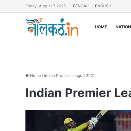
Friday, August 7 2026
BENGALI
ENGLISH
HOME
NATIO
Home
/
Indian Premier League 2021
Indian Premier L