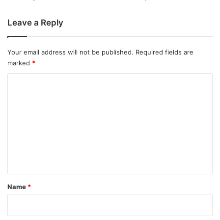
Leave a Reply
Your email address will not be published.
Required fields are
marked
*
C
o
m
m
e
n
t
*
Name
*