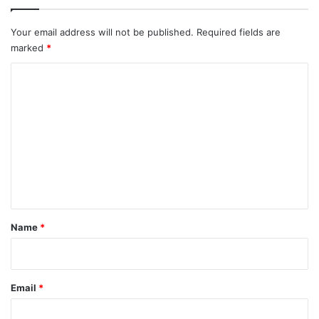
Your email address will not be published.
Required fields are
marked
*
C
o
m
m
e
n
t
*
Name
*
Email
*