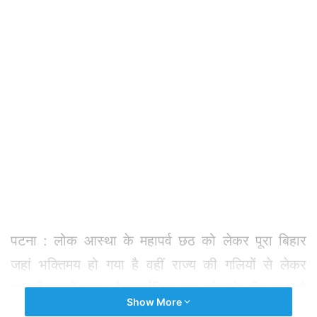
पटना : लोक आस्था के महापर्व छठ को लेकर पूरा बिहार
जहां भक्तिमय हो गया है वहीं राज्य की गलियों से लेकर
सड़कों तक में मधुर और कर्णप्रिय छठ मईया के गीत गूंज रहे
Show More
हैं। गौरतलब है कि छठ गीतों में जहां पारंपरिक गीतों की मांग