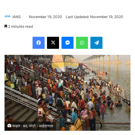
IANS
November 19, 2020
Last Updated: November 19, 2020
2 minutes read
Facebook
X
Messenger
WhatsApp
Telegram
फाइल : छठ, फोटो - आईएएनएस