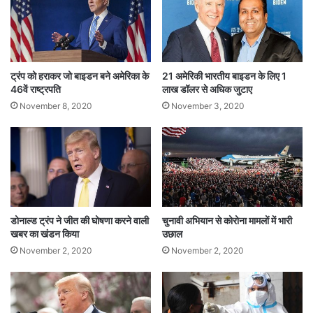
र
हालांकि, पेंसिल्वेनिया की इस बुजुर्ग महिला ने उम्मीद नहीं
आ
मि
छोड़ी है। वह लगातार अपनी जैकेट की तलाश में हैं। लेकिन
र
की
अपने हाथों से लॉटरी टिकट वाली जैकेट दान कर देने का
ट्रंप को हराकर जो बाइडन बने अमेरिका के
21 अमेरिकी भारतीय बाइडन के लिए 1
कु
46वें राष्ट्रपति
लाख डॉलर से अधिक जुटाए
अफसोस अब उन्हें बुरी तरह सता रहा है!
ल
November 8, 2020
November 3, 2020
सं
प
Tags
Pennsylvania
United States of America
त्ति
भी
है
इ
न
से
डोनाल्ड ट्रंप ने जीत की घोषणा करने वाली
चुनावी अभियान से कोरोना मामलों में भारी
खबर का खंडन किया
उछाल
क
म
November 2, 2020
November 2, 2020