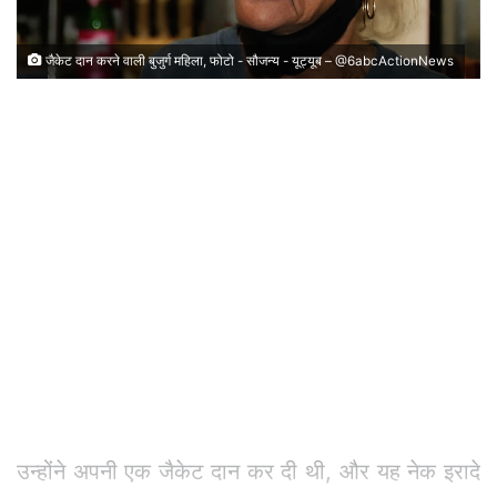
जैकेट दान करने वाली बुजुर्ग महिला, फोटो - सौजन्य - यूट्यूब – @6abcActionNews
उन्होंने अपनी एक जैकेट दान कर दी थी, और यह नेक इरादे