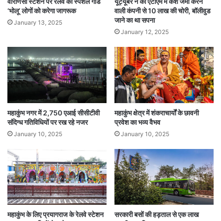
वाराणसी स्टेशन पर रेलवे का स्पेशल गार्ड
यूट्यूबर ने की एटीएम में कैश जमा करने
‘भोलू’ लोगों को करेगा जागरूक
वाली कंपनी से 10 लाख की चोरी, बॉलीवुड
साथ ही साथ में एक वर्ष की अवधि के लिए 10 फीसदी की
जाने का था सपना
January 13, 2025
हिस्सेदारी भी प्राप्त होगी। भारतीय रेलवे के यात्रियों ने अब
January 12, 2025
तक पैलेस ऑन व्हील्स सेवा का आनंद उठाया है, अब वे बैग्स
ऑन व्हील्स सेवा का भी आनन्द ले सकेंगे।
Tags
Indian Railways
National News
महाकुंभ नगर में 2,750 एआई सीसीटीवी
महाकुंभ क्षेत्र में शंकराचार्यों के छावनी
संदिग्ध गतिविधियों पर रख रहे नजर
प्रवेश का भव्य वैभव
January 10, 2025
January 10, 2025
महाकुंभ के लिए प्रयागराज के रेलवे स्टेशन
सरकारी बसों की हड़ताल से एक लाख