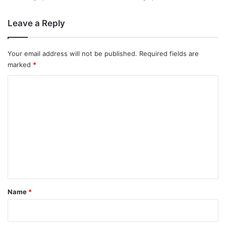
Leave a Reply
Your email address will not be published.
Required fields are
marked
*
C
o
m
m
e
n
t
*
Name
*