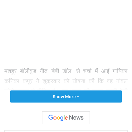
मशहूर बॉलीवुड गीत ‘बेबी डॉल’ से चर्चा में आईं गायिका
कनिका कपूर ने शुक्रवार को घोषणा की कि वह नोवल
कोरोवायरस से पीड़ित हैं। वह भारत की शायद पहली ऐसी
Show More
सेलेब्रिटी हैं, जो इस वायरस की चपेट में आई हैं। कनिका ने
इंस्टाग्राम पर लिखा, “पिछले चार दिनों से मुझमें फ्लू के
लक्षण थे, मैंने अपनी जांच कराई और पाया कि मैं कोविड-19
पॉजिटिव हूं। मैं और मेरा परिवार अभी बिल्कुल अलग-थलग