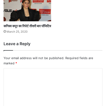
स
Tags
Kanika Kapoor
की
पु
ष्टी
,
कनिका कपूर का रिपोर्ट तीसरी बार पॉजिटिव
प्र
March 25, 2020
दे
श
में
Leave a Reply
कु
ल
2
Your email address will not be published.
Required fields are
3
marked
*
मा
C
म
ले
o
m
m
e