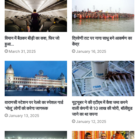
तं
क
वा
दी
ढे
र
विमान में बैठकर बीड़ी का कश, फिर जो
त्रिवेणी तट पर नागा साधु बने आकर्षण का
हुआ…
केंद्र
March 31, 2025
January 16, 2025
वाराणसी स्टेशन पर रेलवे का स्पेशल गार्ड
यूट्यूबर ने की एटीएम में कैश जमा करने
‘भोलू’ लोगों को करेगा जागरूक
वाली कंपनी से 10 लाख की चोरी, बॉलीवुड
जाने का था सपना
January 13, 2025
January 12, 2025