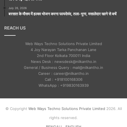
July 26, 2026
बरसात के मौसम में हल्का भोजन करना फायदेमंद, तला-भुना, मसालेदार खाने से बचें
REACH US
Web Ways Techno Solutions Private Limited
4 Joy Narayan Tarka Panchanan Lane
2nd Floor Kolkata 700011 India
News Desk : newsdesk@nilkantho.in
General / Business Query : mail@nilkantho.in
Career : career@nilkantho.in
Call : +918100168306
WhatsApp : +919830163939
© Copyright
Web Ways Techno Solutions Private Limited
2026. All
rights reserved.
BENGALI
ENGLISH