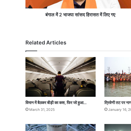
पा
सां
स
बंगाल में 2 भाजपा सांसद हिरासत में लिए गए
द
हि
रा
स
Related Articles
त
में
लि
ए
ग
ए
विमान में बैठकर बीड़ी का कश, फिर जो हुआ…
त्रिवेणी तट पर नाग
March 31, 2025
January 16, 