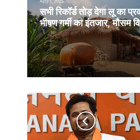
April 1, 2025
April 1, 2025
स्वतंत्रता के बाद केवल वादे ही
पर जो करना था, वह स्थानीय लो
सभी रिकॉर्ड तोड़ देगा लू का प्र
खुद ही किया
भीषण गर्मी का इंतजार, मौसम वि
जारी किया पूर्वानुमान
बं
गा
ल
में
2
भा
ज