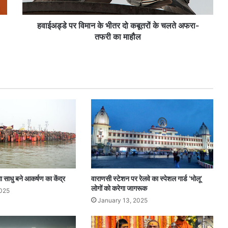
वि
मा
न
हवाईअड्डे पर विमान के भीतर दो कबूतरों के चलते अफरा-
के
तफरी का माहौल
भी
त
र
दो
क
बू
त
रों
के
च
ल
ते
अ
ा साधु बने आकर्षण का केंद्र
वाराणसी स्टेशन पर रेलवे का स्पेशल गार्ड ‘भोलू’
फ
लोगों को करेगा जागरूक
2025
रा
January 13, 2025
-
त
फ