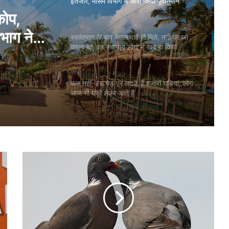
इंतजार, मौसम विभाग ने जारी किया पूर्वानुमान
 मिले, नदी
स्वतंत्रता के बाद केवल वादे ही मिले, नदी पर जो
करना था, वह स्थानीय लोगों ने खुद ही किया
गों ने
कोप,
भाग ने
फल नहीं, इस पेड़ पर लटके हैं हजारों घड़ियां, लोग
आज भी घड़ी लेकर आते हैं
ह
वा
ई
अ
ड्डे
प
र