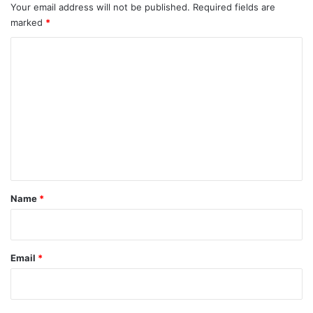
Your email address will not be published.
Required fields are
marked
*
C
o
m
m
e
n
t
*
Name
*
Email
*