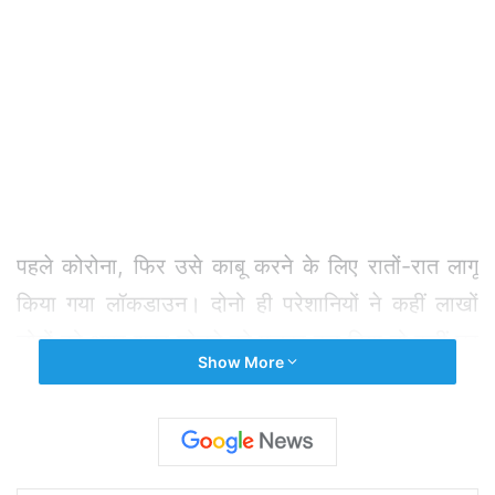
पहले कोरोना, फिर उसे काबू करने के लिए रातों-रात लागू
किया गया लॉकडाउन। दोनो ही परेशानियों ने कहीं लाखों
लोगों को अगर शहर छोड़ने को मजबूर कर दिया तो कहीं घर
Show More
में कैद होने को मजबूर करके छोड़ा। शनिवार को लॉकडाउन
के चौथे ही दिन हालात बद से बदतर होते नजर आए।
हिंदुस्तान के किसी दूर दराज इलाके में नहीं। देश की
राष्ट्रीय राजधानी दिल्ली में। जहां से चलती है हिंदुस्तानी