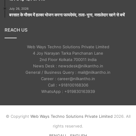
July 26, 2026
बरसात के मौसम में हल्का भोजन करना फायदेमंद, तला-भुना, मसालेदार खाने से बचें
REACH US
Web Ways Techno Solutions Private Limited
4 Joy Narayan Tarka Panchanan Lane
2nd Floor Kolkata 700011 India
News Desk : newsdesk@nilkantho.in
General / Business Query : mail@nilkantho.in
Career : career@nilkantho.in
Call : +918100168306
WhatsApp : +919830163939
© Copyright
Web Ways Techno Solutions Private Limited
2026. All
rights reserved.
BENGALI
ENGLISH