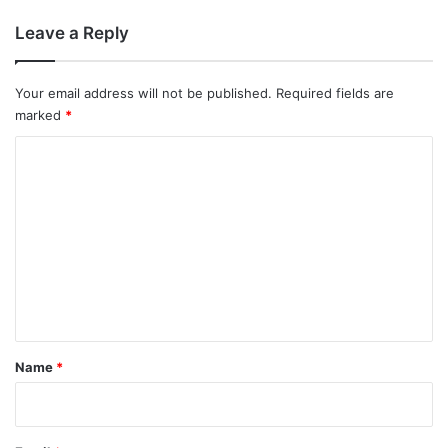
Leave a Reply
Your email address will not be published.
Required fields are
marked
*
C
o
m
m
e
n
t
*
Name
*