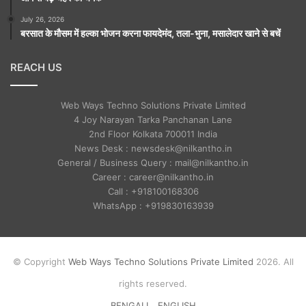
July 26, 2026
बरसात के मौसम में हल्का भोजन करना फायदेमंद, तला-भुना, मसालेदार खाने से बचें
REACH US
Web Ways Techno Solutions Private Limited
4 Joy Narayan Tarka Panchanan Lane
2nd Floor Kolkata 700011 India
News Desk : newsdesk@nilkantho.in
General / Business Query : mail@nilkantho.in
Career : career@nilkantho.in
Call : +918100168306
WhatsApp : +919830163939
© Copyright
Web Ways Techno Solutions Private Limited
2026. All
rights reserved.
BENGALI
ENGLISH