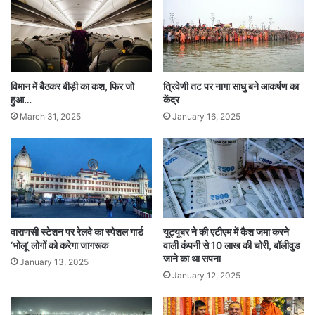
होती है।
आंकड़े दर्शाते हैं कि औसतन हर महीने आईएमएफएल की
विमान में बैठकर बीड़ी का कश, फिर जो
त्रिवेणी तट पर नागा साधु बने आकर्षण का
1.60 करोड़ बोतलें और बीयर की 2.9 करोड़ बोतलें बिकती
हुआ…
केंद्र
हैं।
March 31, 2025
January 16, 2025
Tags
National News
वाराणसी स्टेशन पर रेलवे का स्पेशल गार्ड
यूट्यूबर ने की एटीएम में कैश जमा करने
‘भोलू’ लोगों को करेगा जागरूक
वाली कंपनी से 10 लाख की चोरी, बॉलीवुड
जाने का था सपना
January 13, 2025
January 12, 2025