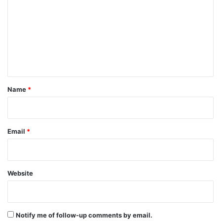
m
m
e
n
t
*
Name
*
Email
*
Website
Notify me of follow-up comments by email.