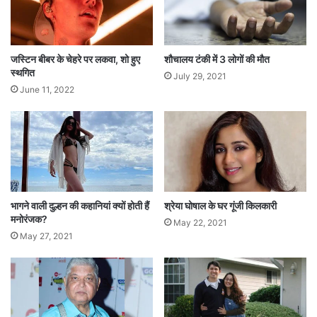
द
ट्रो
ल
हु
जस्टिन बीबर के चेहरे पर लकवा, शो हुए
शौचालय टंकी में 3 लोगों की मौत
ए
स्थगित
July 29, 2021
जा
June 11, 2022
वे
द
जा
फ
री
भागने वाली दुल्हन की कहानियां क्यों होती हैं
श्रेया घोषाल के घर गूंजी किलकारी
मनोरंजक?
May 22, 2021
May 27, 2021