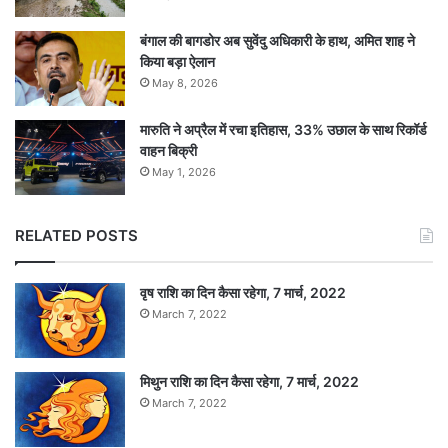
बंगाल की बागडोर अब सुवेंदु अधिकारी के हाथ, अमित शाह ने
रूट ने 54 गेंदों की पारी में दो चौके जड़े। हालांकि उन्होंने
किया बड़ा ऐलान
बेन स्टोक्स (79) के साथ चौथे विकेट के लिए 70 रनों की
May 8, 2026
साझेदारी की। स्टोक्स ने जोस बटलर (20) के साथ भी
मारुति ने अप्रैल में रचा इतिहास, 33% उछाल के साथ रिकॉर्ड
वाहन बिक्री
पांचवें विकेट के लिए 33 रन जोड़े। शमी ने बटलर को
May 1, 2026
आउट कर अपना चौथा विकेट पूरा किया।
RELATED POSTS
इस दौरान स्टोक्स ने अपने करियर का 19वां और इस विश्व
कप में अपना दूसरा अर्धशतक पूरा किया। उन्होंने 54 गेंदों
वृष राशि का दिन कैसा रहेगा, 7 मार्च, 2022
की तेजतर्रार पारी में छह चौके और तीन छक्के लगाकर इंग्लैंड
March 7, 2022
को विशाल स्कोर तक पहुंचाया।
मिथुन राशि का दिन कैसा रहेगा, 7 मार्च, 2022
March 7, 2022
स्टोक्स पारी की अंतिम ओवर के चौथे गेंद पर जसप्रीत
बुमराह का शिकार बने। क्रिस वोक्स ने सात रन बनाए।