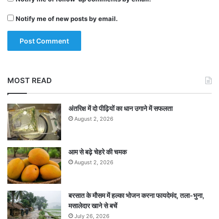
बेयरस्टो ने जोए रूट (44) के साथ दूसरे विकेट के लिए 45
Notify me of new posts by email.
रन जोड़े।
बेयरस्टो ने करियर का आठवां और इस विश्व कप में अपना
पहला शतक पूरा किया। उन्होंने 109 गेंदों की अपनी तूफानी
MOST READ
शतकीय पारी के दौरान 10 चौके और छह छक्के लगाए।
बेयरस्टो को मोहम्मद शमी ने आउट किया। बेयरस्टो को
अंतरिक्ष में दो पीढ़ियों का धान उगाने में सफलता
उनकी शतकीय पारी के लिए मैन ऑफ दी मैच का पुरस्कार
August 2, 2026
मिला।
आम से बढ़े चेहरे की चमक
August 2, 2026
शमी ने इसके बाद अपने अगले ही ओवर में कप्तान इयोन
मोर्गन (1) को भी आउट कर इंग्लैंड के रन रेट पर अंकुश
बरसात के मौसम में हल्का भोजन करना फायदेमंद, तला-भुना,
लगाने की कोशिश की। मोर्गन को आउट करने के बाद शमी
मसालेदार खाने से बचें
ने रूट को भी अपना तीसरा शिकार बना लिया।
July 26, 2026