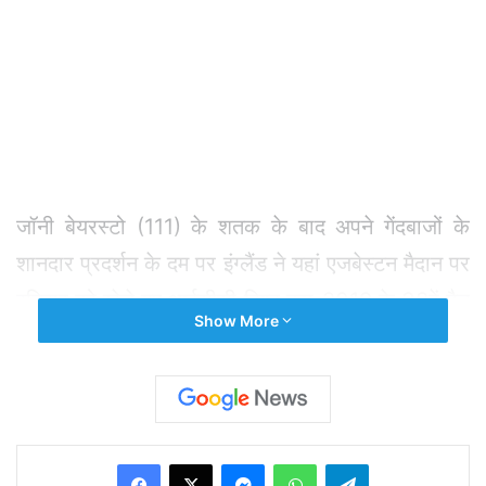
जॉनी बेयरस्टो (111) के शतक के बाद अपने गेंदबाजों के
शानदार प्रदर्शन के दम पर इंग्लैंड ने यहां एजबेस्टन मैदान पर
रविवार को खेले गए आईसीसी विश्व कप-2019 के 38वें मैच
Show More
में भारत को 31 रनों से हरा दिया। मेजबान इंग्लैंड ने पहले
बल्लेबाजी करते हुए 50 ओवर में सात विकेट पर 337 रनों
का स्कोर बनाया और फिर भारत को 50 ओवरों में पांच
विकेट पर 306 रनों पर रोक दिया।
Facebook
X
Messenger
WhatsApp
Telegram