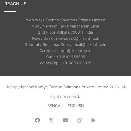
REACH US
Web Ways Techno Solutions Private Limited
4 Joy Narayan Tarka Panchanan Lane
2nd Floor Kolkata 700011 India
News Desk : newsdesk@nilkantho.in
General / Business Query : mail@nilkantho.in
Career : career@nilkantho.in
Call : +918100168306
WhatsApp : +919830163939
© Copyright
Web Ways Techno Solutions Private Limited
2026. All
rights reserved.
BENGALI
ENGLISH
Facebook
X
YouTube
Instagram
Google