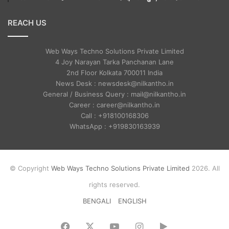
REACH US
Web Ways Techno Solutions Private Limited
4 Joy Narayan Tarka Panchanan Lane
2nd Floor Kolkata 700011 India
News Desk : newsdesk@nilkantho.in
General / Business Query : mail@nilkantho.in
Career : career@nilkantho.in
Call : +918100168306
WhatsApp : +919830163939
© Copyright
Web Ways Techno Solutions Private Limited
2026. All
rights reserved.
BENGALI
ENGLISH
Facebook
X
YouTube
Instagram
Google