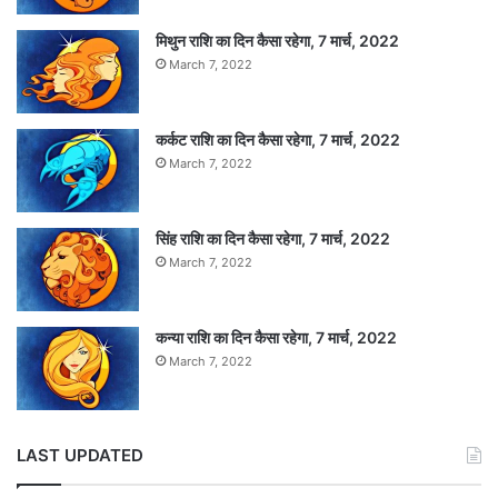
जल्दी खत्म हो गई। पांड्या ने सिर्फ सात रन बनाए। शमी ने
एक रन बनाया। शमी के बाद जाधव भी गुलबदीन की गेंद पर
मिथुन राशि का दिन कैसा रहेगा, 7 मार्च, 2022
March 7, 2022
जादरान को कवर्स पर आसान सा कैच देकर पवेलियन लौट
लिए। उन्होंने 68 गेंदों की पारी में तीन चौके और एक छक्का
कर्कट राशि का दिन कैसा रहेगा, 7 मार्च, 2022
मारा।
March 7, 2022
कुलदीप यादव और बुमराह एक-एक रन बनाकर आउट हुए।
सिंह राशि का दिन कैसा रहेगा, 7 मार्च, 2022
March 7, 2022
नैब और नबी ने दो-दो विकेट लिए। मुजीब, आलम, राशिद,
रहमत को एक-एक विकेट मिला।
कन्या राशि का दिन कैसा रहेगा, 7 मार्च, 2022
March 7, 2022
Tags
ICC Cricket World Cup 2019
LAST UPDATED