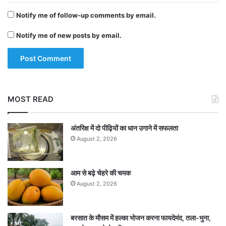
नबी ने 55 गेंदों का सामना किया और चार चौकों के अलावा
Notify me of follow-up comments by email.
एक छक्का मारा।
Notify me of new posts by email.
बल्लेबाजों से पहले अफगानिस्तान के गेंदबाजों ने भी भारत की
कड़ी परीक्षा ली। भारत के सिर्फ दो बल्लेबाज- विराट कोहली
(67) और केदार जाधव (52) ही अर्धशतक जमा पाए।
MOST READ
पांचवें ओवर की दूसरी गेंद पर जब भारत का स्कोर सिर्फ सात
अंतरिक्ष में दो पीढ़ियों का धान उगाने में सफलता
रन था तभी मुजीब ने रोहित शर्मा (1) को बोल्ड कर भारत को
August 2, 2026
बड़ा झटका दिया।
आम से बढ़े चेहरे की चमक
कोहली और लोकेश राहुल ने अच्छी तरह टीम को संभाला
August 2, 2026
और कुछ हद तक रनगति भी बढ़ाई, लेकिन राहुल, नबी की
गेंद पर रिवर्स स्वीप करने की गलती कर बैठे और शॉर्ट थर्ड
बरसात के मौसम में हल्का भोजन करना फायदेमंद, तला-भुना,