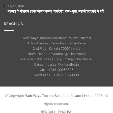
July 26, 2026
बरसात के मौसम में हल्का भोजन करना फायदेमंद, तला-भुना, मसालेदार खाने से बचें
REACH US
Web Ways Techno Solutions Private Limited
4 Joy Narayan Tarka Panchanan Lane
2nd Floor Kolkata 700011 India
News Desk : newsdesk@nilkantho.in
General / Business Query : mail@nilkantho.in
Career : career@nilkantho.in
Call : +918100168306
WhatsApp : +919830163939
© Copyright
Web Ways Techno Solutions Private Limited
2026. All
rights reserved.
BENGALI
ENGLISH