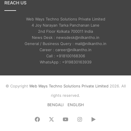
REACH US
Web Ways Techno Solutions Private Limited
4 Joy Narayan Tarka Panchanan Lane
2nd Floor Kolkata 700011 India
News Desk : newsdesk@nilkantho.in
General / Business Query : mail@nilkantho.in
Career : career@nilkantho.in
Call : +918100168306
WhatsApp : +919830163939
© Copyright
Web Ways Techno Solutions Private Limited
2026. All
rights reserved.
BENGALI
ENGLISH
Facebook
X
YouTube
Instagram
Google