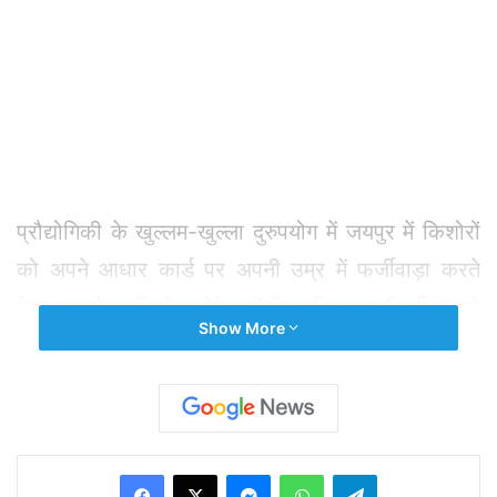
प्रौद्योगिकी के खुल्लम-खुल्ला दुरुपयोग में जयपुर में किशोरों
को अपने आधार कार्ड पर अपनी उम्र में फर्जीवाड़ा करते
देखा गया है, ताकि वे ए-रेटेड बॉलीवुड फिल्म ‘कबीर सिंह’ को
Show More
देख सकें। शाहिद कपूर अभिनीत फिल्म कबीर सिंह सिनेमा
हॉल में सुपरहिट चल रही है। लेकिन इसे ‘वयस्क’ प्रमाण
पत्र मिला हुआ है, जिससे 18 वर्ष से कम आयु के लोग फिल्म
नहीं देख सकते। यह एक बड़ी समस्या है।
Facebook
X
Messenger
WhatsApp
Telegram