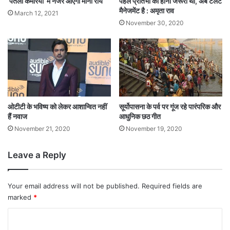
‘पतली कमरिया’ में नजर आएंगी मौनी रॉय
पहले प्रतिभा का होना जरूरी था, अब टैलेंट
मैनेजमेंट है : अमृता राव
March 12, 2021
November 30, 2020
ओटीटी के भविष्य को लेकर आशान्वित नहीं
सूर्योपासना के पर्व पर गूंज रहे पारंपरिक और
हैं नवाज
आधुनिक छठ गीत
November 21, 2020
November 19, 2020
Leave a Reply
Your email address will not be published.
Required fields are
marked
*
C