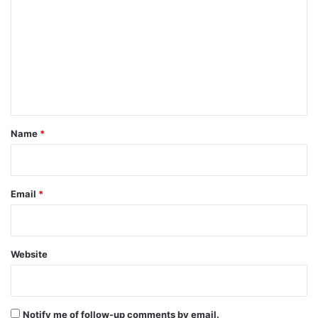
o
m
m
e
n
t
*
Name
*
Email
*
Website
Notify me of follow-up comments by email.