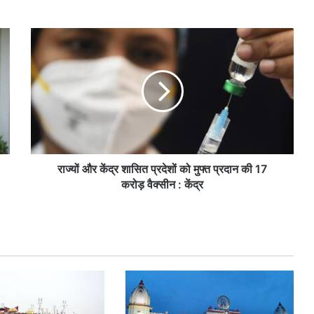
रा
ज्यों
औ
र
कें
द्र
शा
सि
त
प्र
राज्यों और केंद्र शासित प्रदेशों को मुफ्त प्रदान की 17
दे
करोड़ वैक्सीन : केंद्र
शों
को
मु
फ्त
प्र
दा
न
की