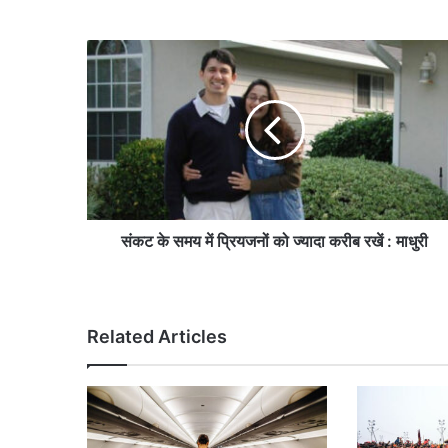
सं
क
ट
के
स
म
य
में
प्रि
य
संकट के समय में प्रियजनों को ज्यादा करीब रखें : माधुरी
ज
नों
को
ज्या
Related Articles
दा
क
री
ब
र