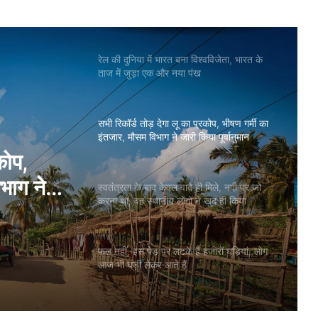
रेल की दुनिया में भारत बना विश्वविजेता, भारत के
ताज में जुड़ा एक और नया पंख
सभी रिकॉर्ड तोड़ देगा लू का प्रकोप, भीषण गर्मी का
इंतजार, मौसम विभाग ने जारी किया पूर्वानुमान
 मिले, नदी
गों ने
स्वतंत्रता के बाद केवल वादे ही मिले, नदी पर जो
करना था, वह स्थानीय लोगों ने खुद ही किया
फल नहीं, इस पेड़ पर लटके हैं हजारों घड़ियां, लोग
आज भी घड़ी लेकर आते हैं