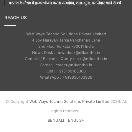
बरसात के मौसम में हल्का भोजन करना फायदेमंद, तला-भुना, मसालेदार खाने से बचें
REACH US
Web Ways Techno Solutions Private Limited
4 Joy Narayan Tarka Panchanan Lane
2nd Floor Kolkata 700011 India
News Desk : newsdesk@nilkantho.in
General / Business Query : mail@nilkantho.in
Career : career@nilkantho.in
Call : +918100168306
WhatsApp : +919830163939
© Copyright
Web Ways Techno Solutions Private Limited
2026. All
rights reserved.
BENGALI
ENGLISH