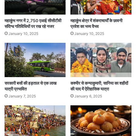
लिए वैध होंगे।”
महाकुंभ नगर में 2,750 एआई सीसीटीवी
महाकुंभ क्षेत्र में शंकराचार्यों के छावनी
Tags
National News
संदिग्ध गतिविधियों पर रख रहे नजर
प्रवेश का भव्य वैभव
January 10, 2025
January 10, 2025
सरकारी बसों की हड़ताल से एक लाख
कश्मीर से कन्याकुमारी, सानिया का शहीदों
यात्री प्रभावित
की याद में ऐतिहासिक यात्रा
January 7, 2025
January 6, 2025