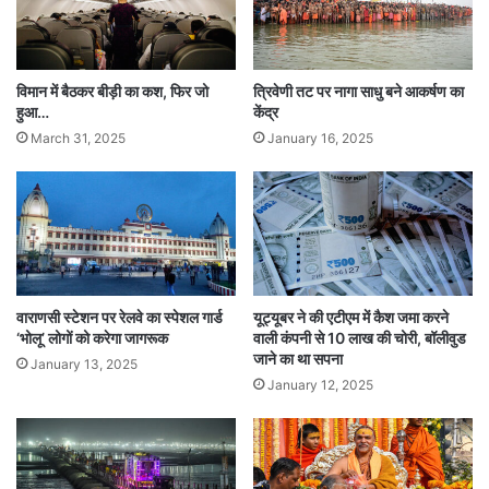
शी
आईएमए के महासचिव आर. वी. असोकन ने कहा, “एनएमसी
शु
रू
बिल की धारा-32 में आधुनिक चिकित्सा पद्धति का अभ्यास
की
विमान में बैठकर बीड़ी का कश, फिर जो
त्रिवेणी तट पर नागा साधु बने आकर्षण का
करने के लिए 3.5 लाख अयोग्य एवं गैर चिकित्सकों को
हुआ…
केंद्र
March 31, 2025
January 16, 2025
लाइसेंस देने का प्रावधान है। सामुदायिक स्वास्थ्य प्रदाता
शब्द को अस्पष्ट रूप से परिभाषित किया गया है, जो
आधुनिक चिकित्सा से जुड़े किसी व्यक्ति को एनएमसी में
पंजीकृत होने और आधुनिक अभ्यास करने के लिए लाइसेंस
प्राप्त करने की अनुमति देता है।”
वाराणसी स्टेशन पर रेलवे का स्पेशल गार्ड
यूट्यूबर ने की एटीएम में कैश जमा करने
‘भोलू’ लोगों को करेगा जागरूक
वाली कंपनी से 10 लाख की चोरी, बॉलीवुड
जाने का था सपना
उन्होंने कहा, “इसका मतलब यह होगा कि सभी तरह के
January 13, 2025
January 12, 2025
पैरामेडिक्स जिसमें फार्मासिस्ट, नर्स, फिजियोथेरेपिस्ट,
ऑप्टोमेट्रिस्ट इत्यादि आधुनिक चिकित्सा पद्धति का उपयोग
करने के साथ ही स्वतंत्र रूप से दवाइयां परामर्श करने के