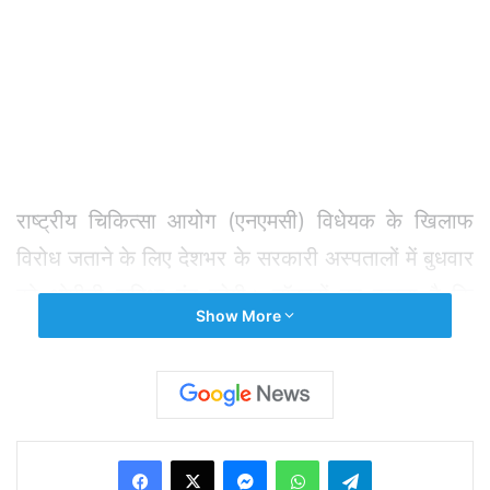
राष्ट्रीय चिकित्सा आयोग (एनएमसी) विधेयक के खिलाफ
विरोध जताने के लिए देशभर के सरकारी अस्पतालों में बुधवार
को ओपीडी सुविधा बंद रहेगी। डॉक्टरों का कहना है कि
Show More
विधेयक में शामिल किए गए प्रावधानों से नीम-हकीमों को
प्रोत्साहन मिलेगा। सोमवार को लोकसभा में पारित किए गए
इस विधेयक के विरोध में इंडियन मेडिकल एसोसिएशन
(आईएमए) ने विरोध प्रदर्शन किया। एसोसिएशन ने देशभर में
Facebook
X
Messenger
WhatsApp
Telegram
गैर-जरूरी सेवाओं को 24 घंटे तक बंद करने की बात कही