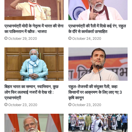
और अन्य सहायता दी गई। पूरा ऑपरेशन ज्योतिरदित्य के
मुताबिक ही चला।
प्रधानमंत्री मोदी के नेतृत्व में भारत की सेना
प्रधानमंत्री की रैली में दिखे कई रंग, राहुल
यहां तक कि सोमवार और मंगलवार को ज्योतिरादित्य सिंधिया
का पाकिस्तान में खौफ : भाजपा
के दौरे से कार्यकर्ता उत्साहित
की प्रधानमंत्री मोदी से मुलाकात के वक्त भी जफर 7, लोक
October 29, 2020
October 24, 2020
कल्याण मार्ग पर मौजूद थे। मंगलवार को जब गृहमंत्री अमित
शाह ज्योतिरदित्य सिंधिया को लेकर प्रधानमंत्री आवास
पहुंचे थे तो उस समय भी जफर इस्लाम गृहमंत्री अमित शाह
की गाड़ी में मौजूद थे।
बिहार भारत का सम्मान, स्वाभिमान, कुछ
राहुल-तेजस्वी की संयुक्त रैली, कहा
लोग फिर ललचाई नजरों से देख रहे :
किसानों पर आक्रमण के लिए लाए गए 3
Tags
Political News
प्रधानमंत्री
कृषि कानून
October 23, 2020
October 23, 2020