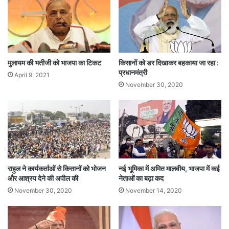
को
उनसे जफर की मुलाकात अक्सर हो जाया करती थी। लेकिन
प
ह
जफर पिछले पांच माह से ज्योतिरदित्य को भाजपा में लाने के
ना
सिलसिले में उनसे मिल रहे थे।
या
मा
मुलायम की भतीजी को भाजपा का टिकट
किसानों को डर दिखाकर बहकाया जा रहा :
स्क
प्रधानमंत्री
April 9, 2021
सूत्रों से मिली जानकारी के मुताबिक, हाल ही के समय में
November 30, 2020
ज्योतिरदित्य और जफर की लगातार पांच बैठकें हुई थीं। खुद
ज्योतिरदित्य सिंधिया ने अपनी तरफ से पेशकश की थी। इस
पेशकश को जफर इस्लाम ने ही पार्टी आलाकमान तक
पहुंचाया। इसके बाद ज्योतिरादित्य को भाजपा में लाने की
कवायद और मध्यप्रदेश में ‘ऑपरेशन लोटस’ की पटकथा
राहुल ने कार्यकर्ताओं से किसानों को भोजन
नई भूमिका में अमित मालवीय, भाजपा में कई
और आश्रय देने की अपील की
नेताओं का बढ़ा कद
लिखी गई।
November 30, 2020
November 14, 2020
इस पूरे ऑपरेशन में भाजपा की तरफ से सिर्फ लॉजिस्टिक