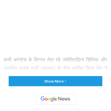
कभी कांग्रेस के दिग्गज नेता रहे ज्योतिरादित्य सिंधिया और
भारतीय जनता पार्टी (भाजपा) के बीच आखिर किस नेता ने
‘डील’ कराई? पर्दे के पीछे वह कौन था, जिसने भाजपा
Show More
आलाकमान तक ज्योतिरदित्य सिंधिया की बात पहुंचाई?
आखिरकार वह कौन है, जिस पर पार्टी हाईकमान इतना
भरोसा करती है, जिसके भरोसे मध्यप्रदेश में भाजपा ने
‘ऑपरेशन लोटस’ चलाया?