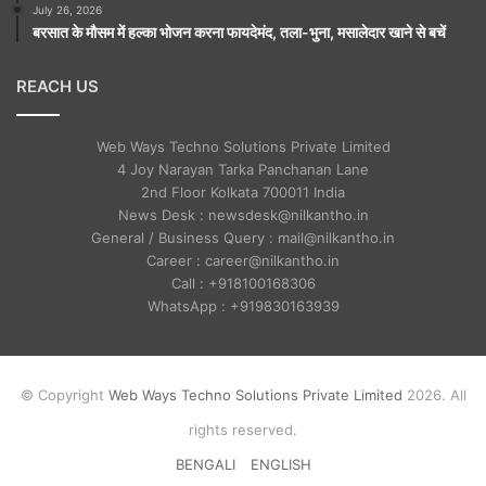
July 26, 2026
बरसात के मौसम में हल्का भोजन करना फायदेमंद, तला-भुना, मसालेदार खाने से बचें
REACH US
Web Ways Techno Solutions Private Limited
4 Joy Narayan Tarka Panchanan Lane
2nd Floor Kolkata 700011 India
News Desk : newsdesk@nilkantho.in
General / Business Query : mail@nilkantho.in
Career : career@nilkantho.in
Call : +918100168306
WhatsApp : +919830163939
© Copyright
Web Ways Techno Solutions Private Limited
2026. All
rights reserved.
BENGALI
ENGLISH