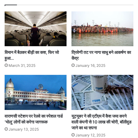
0
वा
आईएएनएस को बताया, “हमने पहले ही एम्बुलेंस को शव के
प्र
य
ति
र
साथ हल्दिया जाने अनुमति दे दी है।”
श
स
त
ब
की
द
Tags
Lockdown
National News
West Bengal
वृ
त
द्धि
र
विमान में बैठकर बीड़ी का कश, फिर जो
त्रिवेणी तट पर नागा साधु बने आकर्षण का
:
हुआ…
केंद्र
डो
March 31, 2025
January 16, 2025
ना
ल्ड
ट्रं
प
वाराणसी स्टेशन पर रेलवे का स्पेशल गार्ड
यूट्यूबर ने की एटीएम में कैश जमा करने
‘भोलू’ लोगों को करेगा जागरूक
वाली कंपनी से 10 लाख की चोरी, बॉलीवुड
जाने का था सपना
January 13, 2025
January 12, 2025