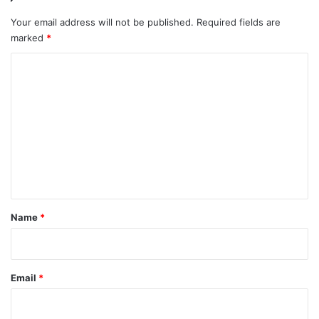
Your email address will not be published.
Required fields are
marked
*
C
o
m
m
e
n
t
*
Name
*
Email
*