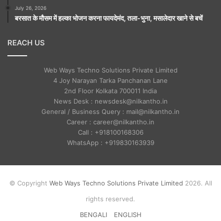
July 26, 2026
बरसात के मौसम में हल्का भोजन करना फायदेमंद, तला-भुना, मसालेदार खाने से बचें
REACH US
Web Ways Techno Solutions Private Limited
4 Joy Narayan Tarka Panchanan Lane
2nd Floor Kolkata 700011 India
News Desk : newsdesk@nilkantho.in
General / Business Query : mail@nilkantho.in
Career : career@nilkantho.in
Call : +918100168306
WhatsApp : +919830163939
© Copyright
Web Ways Techno Solutions Private Limited
2026. All
rights reserved.
BENGALI
ENGLISH