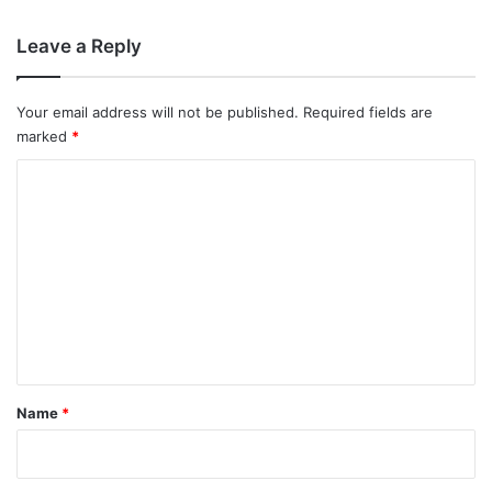
Leave a Reply
Your email address will not be published.
Required fields are
marked
*
C
o
m
m
e
n
t
*
Name
*