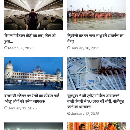
ण
चु
गोपालंगज के जिलाधिकारी अनिमेष पराशर ने बताया कि
ना
वी
आरोपी को गिरफ्तार कर लिया गया है तथा गांव में पुलिस बल
ह
कैम्प कर रही है। उन्होंने कहा गांव की स्थिति पूरी तरह
थ
विमान में बैठकर बीड़ी का कश, फिर जो
त्रिवेणी तट पर नागा साधु बने आकर्षण का
कं
हुआ…
केंद्र
नियंत्रण में है। उन्होंने बताया कि शवों को पोस्टमार्टम के
डा
March 31, 2025
January 16, 2025
:
लिए अस्पताल भेज दिया गया है तथा पुलिस पूरे मामले की
हा
छानबीन कर रही है।
र्दि
क
Tags
Bihar
National News
वाराणसी स्टेशन पर रेलवे का स्पेशल गार्ड
यूट्यूबर ने की एटीएम में कैश जमा करने
‘भोलू’ लोगों को करेगा जागरूक
वाली कंपनी से 10 लाख की चोरी, बॉलीवुड
जाने का था सपना
January 13, 2025
January 12, 2025