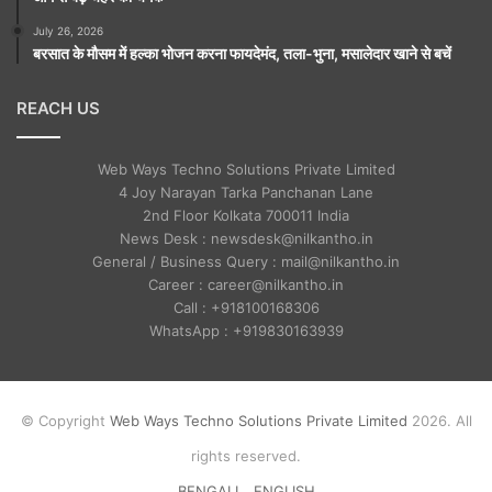
July 26, 2026
बरसात के मौसम में हल्का भोजन करना फायदेमंद, तला-भुना, मसालेदार खाने से बचें
REACH US
Web Ways Techno Solutions Private Limited
4 Joy Narayan Tarka Panchanan Lane
2nd Floor Kolkata 700011 India
News Desk : newsdesk@nilkantho.in
General / Business Query : mail@nilkantho.in
Career : career@nilkantho.in
Call : +918100168306
WhatsApp : +919830163939
© Copyright
Web Ways Techno Solutions Private Limited
2026. All
rights reserved.
BENGALI
ENGLISH