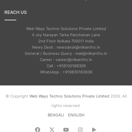
REACH US
Web Ways Techno Solutions Private Limited
4 Joy Narayan Tarka Panchanan Lane
2nd Floor Kolkata 700011 India
News Desk : newsdesk@nilkantho.in
General / Business Query : mail@nilkantho.in
Career : career@nilkantho.in
Call : +918100168306
WhatsApp : +919830163939
© Copyright
Web Ways Techno Solutions Private Limited
2026. All
rights reserved.
BENGALI
ENGLISH
Facebook
X
YouTube
Instagram
Google