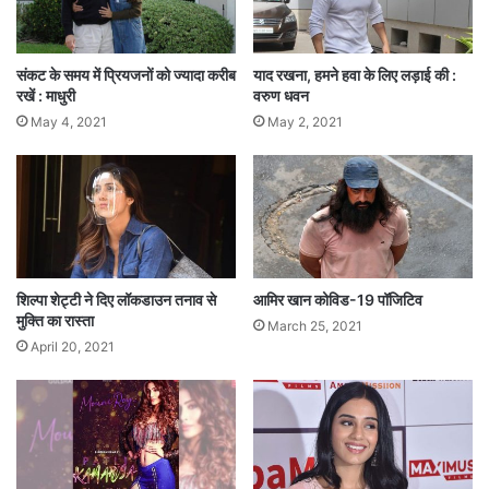
वर्षीय अभिनेत्री की उनसे मुलाकात हुई थी।
संकट के समय में प्रियजनों को ज्यादा करीब
याद रखना, हमने हवा के लिए लड़ाई की :
Tags
Entertainment News
रखें : माधुरी
वरुण धवन
May 4, 2021
May 2, 2021
शिल्पा शेट्टी ने दिए लॉकडाउन तनाव से
आमिर खान कोविड-19 पॉजिटिव
मुक्ति का रास्ता
March 25, 2021
April 20, 2021