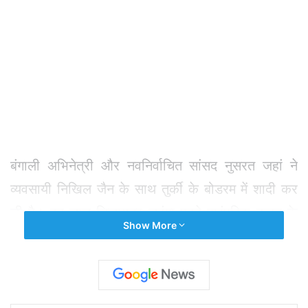
बंगाली अभिनेत्री और नवनिर्वाचित सांसद नुसरत जहां ने
व्यवसायी निखिल जैन के साथ तुर्की के बोडरम में शादी कर
ली है। वह लाल डिजायनर लहंगा पहने पारंपरिक दुल्हन के
Show More
रूप में काफी प्यारी लग रही थीं। शादी बुधवार को बोडरम से
84 किलोमीटर की दूरी पर मिलास में स्थित लक्जरी रिसॉर्ट
सिक्स प्लेस कैप्लनकाया में हुई।