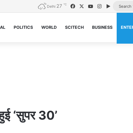
℃
27
Facebook
X
YouTube
Instagram
Google Pl
Delhi
NAL
POLITICS
WORLD
SCITECH
BUSINESS
ENTE
 हुई ‘सुपर 30’