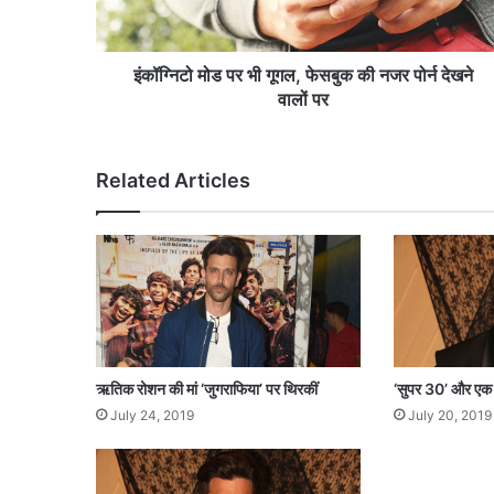
प
र
भी
गू
इंकॉग्निटो मोड पर भी गूगल, फेसबुक की नजर पोर्न देखने
ग
वालों पर
ल
,
फे
Related Articles
स
बु
क
की
न
ज
र
पो
र्न
ऋतिक रोशन की मां ‘जुगराफिया’ पर थिरकीं
‘सुपर 30’ और एक रा
दे
July 24, 2019
July 20, 2019
ख
ने
वा
लों