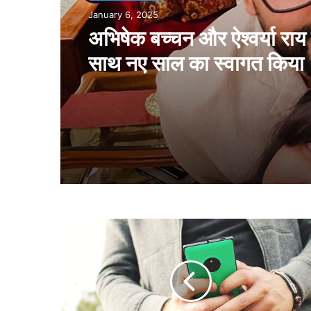
Entertainment
January 6, 2025
September 1, 2024
अभिषेक बच्चन और ऐश्वर्या राय
साथ नए साल का स्वागत किया
अंकिता लोखंडे और विक्की जैन
मेहमान की दस्तक, वीडियो किय
इं
कॉ
ग्नि
टो
मो
ड