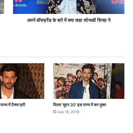
ड
के
बा
रे
अपने बॉयफ्रेंड के बारे में क्या कहा सोनाक्षी सिन्हा ने
में
क्या
क
हा
सो
ना
क्षी
सि
न्हा
ने
ज्य में टैक्स फ्री
फिल्म ‘सुपर 30’ इस राज्य में कर मुक्त
July 16, 2019