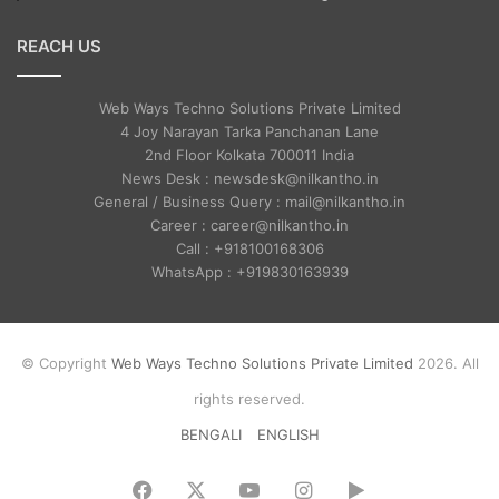
REACH US
Web Ways Techno Solutions Private Limited
4 Joy Narayan Tarka Panchanan Lane
2nd Floor Kolkata 700011 India
News Desk : newsdesk@nilkantho.in
General / Business Query : mail@nilkantho.in
Career : career@nilkantho.in
Call : +918100168306
WhatsApp : +919830163939
© Copyright
Web Ways Techno Solutions Private Limited
2026. All
rights reserved.
BENGALI
ENGLISH
Facebook
X
YouTube
Instagram
Google