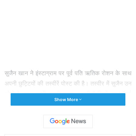
सुजैन खान ने इंस्टाग्राम पर पूर्व पति ऋतिक रोशन के साथ
अपनी छुट्टियों की तस्वीरें पोस्ट की है। तस्वीर में सुजैन उन
लोगों के साथ मस्ती करती नजर आ रही हैं जिन्हें वह ‘मॉडर्न
Show More
फैमिली’ कहती हैं। इसमें ऋतिक और सुजैन, दोनों के बच्चें
रेहान और रिदान हैं, साथ ही ऋतिक के माता-पिता पिंकी व
राकेश रोशन, अभिनेता की बहन सुनैना और कजिन एहसान
और पश्मीना भी हैं।