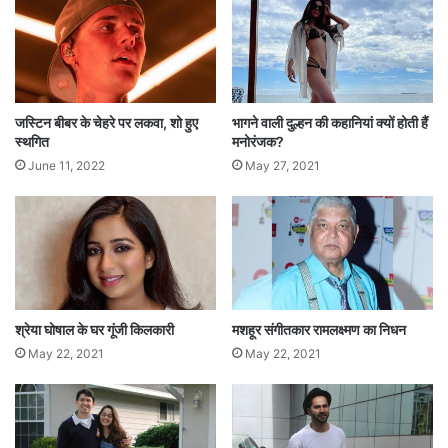
क
रो
ड़
की
हे
रो
जस्टिन बीबर के चेहरे पर लकवा, शो हुए
भागने वाली दुल्हन की कहानियां क्यों होती हैं
इ
स्थगित
मनोरंजक?
न
June 11, 2022
May 27, 2021
के
सा
थ
श्रेया घोषाल के घर गूंजी किलकारी
मशहूर संगीतकार रामलक्ष्मण का निधन
May 22, 2021
May 22, 2021