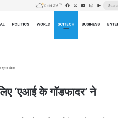
℃
29
Facebook
X
YouTube
Instagram
Google 
Delhi
NAL
POLITICS
WORLD
SCITECH
BUSINESS
ENTE
े गूगल छोड़ा
के लिए ‘एआई के गॉडफादर’ ने