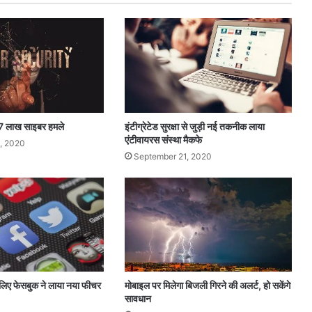
औ
र
रि
पो
स्ट
ह
टा
एं
गे
ें 7 लाख साइबर हमले
इंटीग्रेटेड सुरक्षा से जुड़ी नई तकनीक लाया
एंटीवायरस संस्था मैकफे
, 2020
September 21, 2020
े लिए फेसबुक ने लाया नया फीचर
मोबाइल पर मिलेगा बिजली गिरने की अलर्ट, हो सकेंगे
सावधान