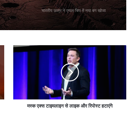
हैं
भारतीय छात्र ने एप्पल चिप में नया बग खोजा
म
स्क
ए
क्स
टा
इ
म
ला
इ
न
मस्क एक्स टाइमलाइन से लाइक और रिपोस्ट हटाएंगे
से
ला
इ
क