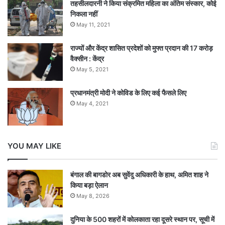
यहां से भारतीय गेंदबाजी हावी हो गए और आस्ट्रेलिया की
तहसीलदारनी ने किया संक्रमित महिला का अंतिम संस्कार, कोई
निकला नहीं
रन गति पर अंकुश लगा दिया। मार्कस स्टोइनिस, एश्टन टर्नर
May 11, 2021
ने 20-20, झाए रिचर्डसन ने 29 और पैट कमिंस ने 15 रन
राज्यों और केंद्र शासित प्रदेशों को मुफ्त प्रदान की 17 करोड़
बनाए।
वैक्सीन : केंद्र
May 5, 2021
भारत के लिए भुवनेश्वर कुमार ने तीन विकेट लिए। मोहम्मद
प्रधानमंत्री मोदी ने कोविड के लिए कई फैसले लिए
शमी और रवींद्र जडेजा ने दो-दो विकेट। कुलदीप यादव ने
May 4, 2021
एक विकेट लिया।
YOU MAY LIKE
Tags
India National Cricket Team
बंगाल की बागडोर अब सुवेंदु अधिकारी के हाथ, अमित शाह ने
किया बड़ा ऐलान
May 8, 2026
दुनिया के 500 शहरों में कोलकाता रहा दूसरे स्थान पर, सूची में