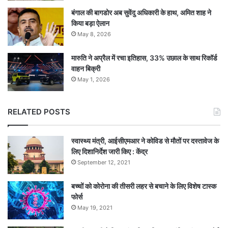
गेंद पर शॉर्ट कवर्स पर कोहली को आसान सा कैच दे बैठे।
बंगाल की बागडोर अब सुवेंदु अधिकारी के हाथ, अमित शाह ने
किया बड़ा ऐलान
उनका विकेट 175 रनों के कुल स्कोर पर गिरा। ख्वाजा और
May 8, 2026
हैंड्सकॉम्ब ने दूसरे विकेट के लिए 111 गेंदों पर 99 रनों की
मारुति ने अप्रैल में रचा इतिहास, 33% उछाल के साथ रिकॉर्ड
साझेदारी की।
वाहन बिक्री
May 1, 2026
ग्लैन मैक्सवेल (1) इस मैच में कुछ नहीं कर सके और अगले
ओवर में जडेजा का शिकार बने। इस बीच हैंड्सकॉम्ब ने
RELATED POSTS
कुमार की गेंद पर एक रन लेकर अपने 50 रन पूरे किए।
स्वास्थ्य मंत्री, आईसीएमआर ने कोविड से मौतों पर दस्तावेज के
इसके लिए उन्होंने 55 गेंदें खेलीं। अर्धशतक पूरा करने के
लिए दिशानिर्देश जारी किए : केंद्र
बाद हैंड्सकॉम्ब, शमी का शिकार हो हए। उन्होंने 59 गेंदों पर
September 12, 2021
कुल 52 रन बनाए। हैंड्सकॉम्ब का विकेट 182 के कुल
बच्चों को कोरोना की तीसरी लहर से बचाने के लिए विशेष टास्क
फोर्स
स्कोर पर गिरा।
May 19, 2021