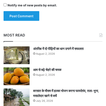
रनों की साझेदारी की। तेज गेंदबाजों की विफलता के बीच
Notify me of new posts by email.
विराट कोहली ने स्पिनरों को लगाया और रवींद्र जडेजा ने
एक बेहतरीन गेंद पर फिंच को बोल्ड कर भारत को पहली
सफलता दिलाई।
MOST READ
फिंच के जाने के बाद ख्वाजा और पीटर हैंड्सकॉम्ब ने
अंतरिक्ष में दो पीढ़ियों का धान उगाने में सफलता
आस्ट्रेलियाई स्कोरबोर्ड को अच्छे से चालू रखा। ख्वाजा ने
August 2, 2026
32वें ओवर की पांचवीं गेंद पर एक रन लेकर अपना दूसरा
शतक पूरा किया जिसके लिए उन्होंने 102 गेंदों का सामना
आम से बढ़े चेहरे की चमक
किया।
August 2, 2026
इससे पहले पंत ने 32वें ओवर की दूसरी गेंद पर कुलदीप की
बरसात के मौसम में हल्का भोजन करना फायदेमंद, तला-भुना,
गेंद पर हैंड्सकॉम्ब का कैच छोड़ कर मौका गंवा दिया।
मसालेदार खाने से बचें
July 26, 2026
ख्वाजा अगले ओवर की आखिरी गेंद पर भुवनेश्वर कुमार की