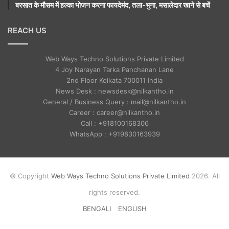
बरसात के मौसम में हल्का भोजन करना फायदेमंद, तला-भुना, मसालेदार खाने से बचें
REACH US
Web Ways Techno Solutions Private Limited
4 Joy Narayan Tarka Panchanan Lane
2nd Floor Kolkata 700011 India
News Desk : newsdesk@nilkantho.in
General / Business Query : mail@nilkantho.in
Career : career@nilkantho.in
Call : +918100168306
WhatsApp : +919830163939
© Copyright
Web Ways Techno Solutions Private Limited
2026. All
rights reserved.
BENGALI
ENGLISH