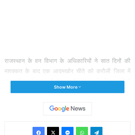
राजस्थान के वन विभाग के अधिकारियों ने सात दिनों की
मशक्कत के बाद एक आदमखोर चीते को करौली जिला में
पकड़ लिया है। यह चीता फरवरी के बाद से तीन आदमियों
Show More
को मार चुका है। आठ महीने के टी-104 चीते ने सबसे पहले
फरवरी में कुंडेरा रेंज में आने वाले पडली गांव में मुन्नी देवी की
हत्या कर दी। इसके बाद उसने पिछले महीने कैला देवी वन
क्षेत्र में रूप सिंह को मार डाला। इसके बाद हाल ही में उसने
Facebook
X
Messenger
WhatsApp
Telegram
11 सितंबर को अपनी झोपड़ी में सो रहे पिंटू माली पर हमला