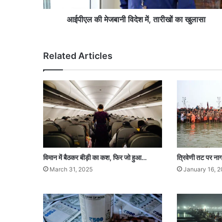
बा
नी
आईपीएल की मेजबानी विदेश में, तारीखों का खुलासा
वि
दे
श
Related Articles
में
,
ता
री
खों
का
खु
ला
सा
विमान में बैठकर बीड़ी का कश, फिर जो हुआ…
त्रिवेणी तट पर नाग
March 31, 2025
January 16, 