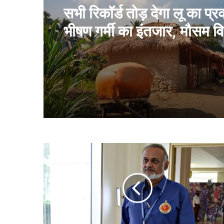
सभी रिकॉर्ड तोड़ देगा लू का प्र
भीषण गर्मी का इंतजार, मौसम वि
जारी किया पूर्वानुमान
आ
ई
पी
ए
ल
की
मे
ज