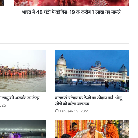
में
को
भारत में 48 घंटों में कोविड-19 के करीब 1 लाख नए मामले
वि
ड
-
1
9
के
क
री
ब
1
ला
ख
न
ा साधु बने आकर्षण का केंद्र
वाराणसी स्टेशन पर रेलवे का स्पेशल गार्ड ‘भोलू’
ए
लोगों को करेगा जागरूक
2025
मा
January 13, 2025
म
ले