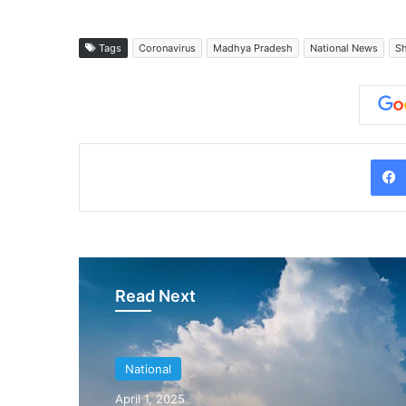
Tags
Coronavirus
Madhya Pradesh
National News
Sh
Read Next
National
April 1, 2025