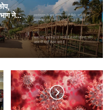
कोप,
भाग ने
स्वतंत्रता के बाद केवल वादे ही मिले, नदी पर जो
करना था, वह स्थानीय लोगों ने खुद ही किया
फल नहीं, इस पेड़ पर लटके हैं हजारों घड़ियां, लोग
आज भी घड़ी लेकर आते हैं
भा
र
त
में
4
8
घं
टों