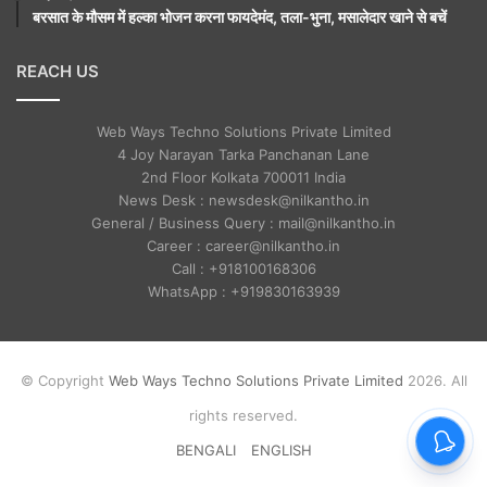
बरसात के मौसम में हल्का भोजन करना फायदेमंद, तला-भुना, मसालेदार खाने से बचें
REACH US
Web Ways Techno Solutions Private Limited
4 Joy Narayan Tarka Panchanan Lane
2nd Floor Kolkata 700011 India
News Desk : newsdesk@nilkantho.in
General / Business Query : mail@nilkantho.in
Career : career@nilkantho.in
Call : +918100168306
WhatsApp : +919830163939
© Copyright
Web Ways Techno Solutions Private Limited
2026. All
rights reserved.
BENGALI
ENGLISH