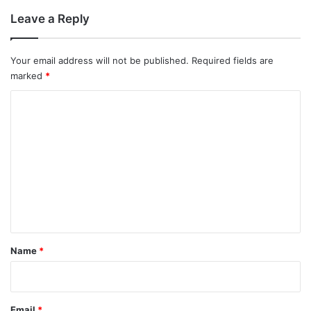
Leave a Reply
Your email address will not be published.
Required fields are
marked
*
C
o
m
m
e
n
t
*
Name
*
Email
*