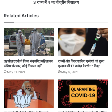
अबू धाबी के पब्लिक हेल्थ प्रोवाइडर ने कहा कि यह समरीन
य
3 राज्य में 4 नए केंद्रीय विद्यालय
वि
की दृढ़ता, कॉर्निश अस्पताल और शेख शाखबउत मेडिकल
द्या
Related Articles
सिटी (एसएसएमसी) की चिकित्सा टीमों की कड़ी मेहनत,
ल
य
समर्पण और देखभाल से ही संभव हुआ है।
समरीन ने कहा, “एक समय पर डॉक्टरों को मेरे बचने की
उम्मीद नहीं थी और वे बच्चे का शीघ्र प्रसव कराने की सोच
रहे थे।”
तहसीलदारनी ने किया संक्रमित महिला का
राज्यों और केंद्र शासित प्रदेशों को मुफ्त
अंतिम संस्कार, कोई निकला नहीं
प्रदान की 17 करोड़ वैक्सीन : केंद्र
May 11, 2021
May 5, 2021
Tags
Coronavirus
Dubai
United Arab Emirates