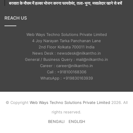
बरसात के मौसम में हल्का भोजन करना फायदेमंद, तला-भुना, मसालेदार खाने से बचें
REACH US
Web Ways Techno Solutions Private Limited
4 Joy Narayan Tarka Panchanan Lane
2nd Floor Kolkata 700011 India
News Desk : newsdesk@nilkantho.in
General / Business Query : mail@nilkantho.in
Career : career@nilkantho.in
Call : +918100168306
WhatsApp : +919830163939
© Copyright
Web Ways Techno Solutions Private Limited
2026. All
rights reserved.
BENGALI
ENGLISH