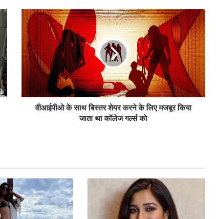
वी
आ
ई
पी
ओ
के
सा
थ
बि
स्त
वीआईपीओ के साथ बिस्तर शेयर करने के लिए मजबूर किया
र
जाता था कॉलेज गर्ल्स को
शे
य
र
क
र
ने
के
लि
ए