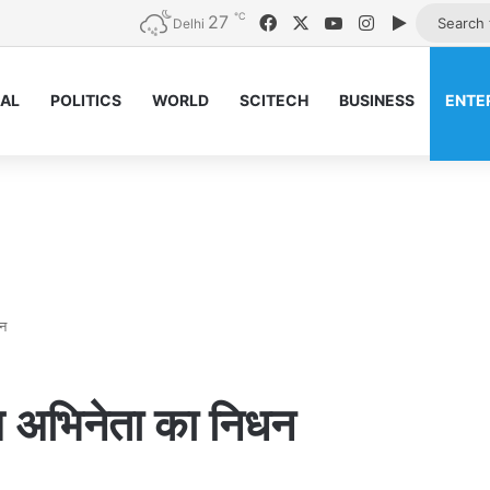
℃
27
Facebook
X
YouTube
Instagram
Google Pl
Delhi
NAL
POLITICS
WORLD
SCITECH
BUSINESS
ENTE
धन
्य अभिनेता का निधन