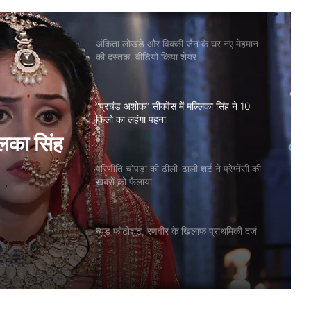
अंकिता लोखंडे और विक्की जैन के घर नए मेहमान
की दस्तक, वीडियो किया शेयर
“प्रचंड अशोक” सीक्वेंस में मल्लिका सिंह ने 10
किलो का लहंगा पहना
र्ट ने
परिणीति चोपड़ा की ढीली-ढाली शर्ट ने प्रेग्नेंसी की
खबरों को फैलाया
न्यूड फोटोशूट, रणवीर के खिलाफ प्राथमिकी दर्ज