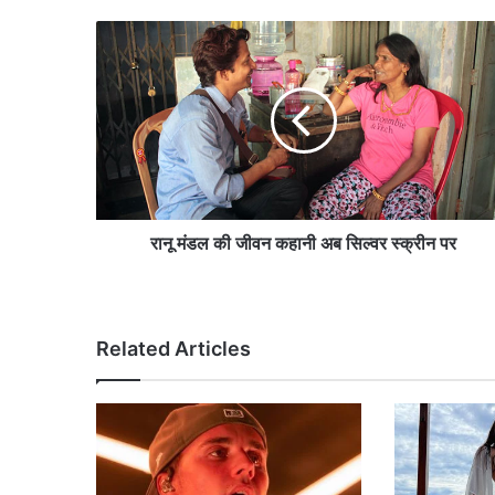
रा
नू
मं
ड
ल
की
जी
व
न
क
रानू मंडल की जीवन कहानी अब सिल्वर स्क्रीन पर
हा
नी
अ
ब
Related Articles
सि
ल्व
र
स्क्री
न
प