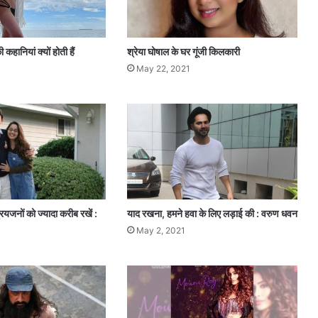
म
ज
बू
र
 कहानियां क्यों होती हैं
श्रेया घोषाल के घर गूंजी किलकारी
कि
May 22, 2021
या
जा
ता
था
कॉ
ले
ज
ग
र्ल्स
को
रियजनों को ज्यादा करीब रखें :
याद रखना, हमने हवा के लिए लड़ाई की : वरुण धवन
May 2, 2021