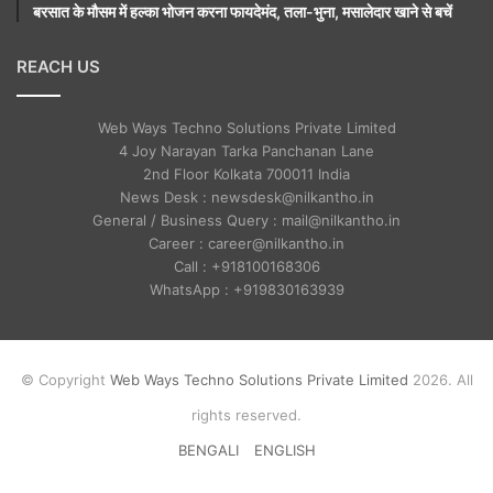
बरसात के मौसम में हल्का भोजन करना फायदेमंद, तला-भुना, मसालेदार खाने से बचें
REACH US
Web Ways Techno Solutions Private Limited
4 Joy Narayan Tarka Panchanan Lane
2nd Floor Kolkata 700011 India
News Desk : newsdesk@nilkantho.in
General / Business Query : mail@nilkantho.in
Career : career@nilkantho.in
Call : +918100168306
WhatsApp : +919830163939
© Copyright
Web Ways Techno Solutions Private Limited
2026. All
rights reserved.
BENGALI
ENGLISH