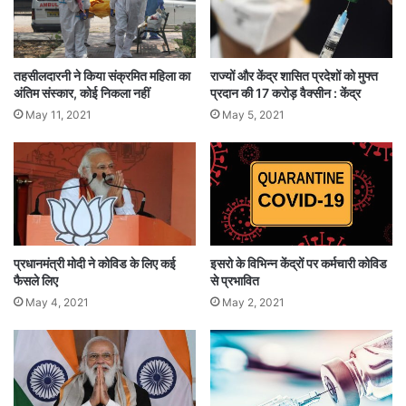
ला
मु
ख्य
मं
तहसीलदारनी ने किया संक्रमित महिला का
राज्यों और केंद्र शासित प्रदेशों को मुफ्त
त्री
अंतिम संस्कार, कोई निकला नहीं
प्रदान की 17 करोड़ वैक्सीन : केंद्र
लें
May 11, 2021
May 5, 2021
गे
प्रधानमंत्री मोदी ने कोविड के लिए कई
इसरो के विभिन्न केंद्रों पर कर्मचारी कोविड
फैसले लिए
से प्रभावित
May 4, 2021
May 2, 2021