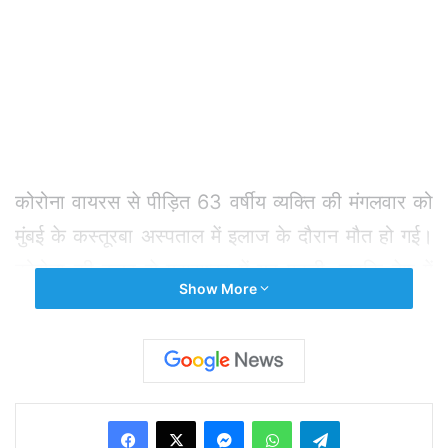
कोरोना वायरस से पीड़ित 63 वर्षीय व्यक्ति की मंगलवार को
मुंबई के कस्तूरबा अस्पताल में इलाज के दौरान मौत हो गई।
कोरोना की वजह से महाराष्ट्र में यह पहली, जबकि देश में
Show More
तीसरी मौत है। मुंबई निवासी बुजुर्ग ने दुबई की यात्रा की
थी। उनका इलाज दक्षिण मध्य मुंबई के राजकीय कस्तूरबा
अस्पताल में चल रहा था, जहां उन्हें पांच दिनों तक एक निजी
अस्पताल में इलाज के बाद स्थानांतरित किया गया था।
Facebook
X
Messenger
WhatsApp
Telegram