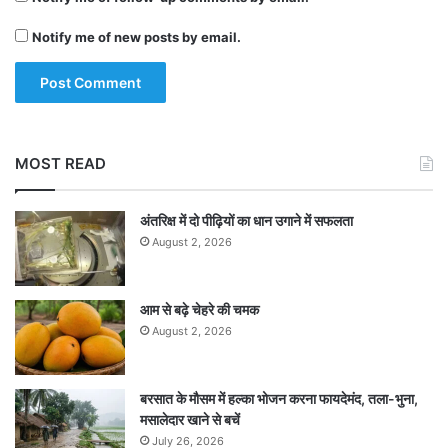
रहेगा।
Notify me of new posts by email.
क्या रंग पहनना है : हल्की लाल, गुलाबी, सफेद, चमकीली
हल्की अकाशी ड्रेस शरीर को खुशी देगी और सम्मान के साथ
अधिकांश कार्यों में सफलता दिलाएगी। नींबू ज्यासा रंग से घर
MOST READ
को पेंट करना बेहतर है। — शिवशंकर भारती
अंतरिक्ष में दो पीढ़ियों का धान उगाने में सफलता
August 2, 2026
Tags
Horoscope
आम से बढ़े चेहरे की चमक
August 2, 2026
बरसात के मौसम में हल्का भोजन करना फायदेमंद, तला-भुना,
मसालेदार खाने से बचें
July 26, 2026