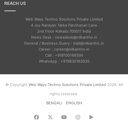
REACH US
Web Ways Techno Solutions Private Limited
4 Joy Narayan Tarka Panchanan Lane
2nd Floor Kolkata 700011 India
News Desk : newsdesk@nilkantho.in
General / Business Query : mail@nilkantho.in
Career : career@nilkantho.in
Call : +918100168306
WhatsApp : +919830163939
© Copyright
Web Ways Techno Solutions Private Limited
2026. All
rights reserved.
BENGALI
ENGLISH
Facebook
X
YouTube
Instagram
Google