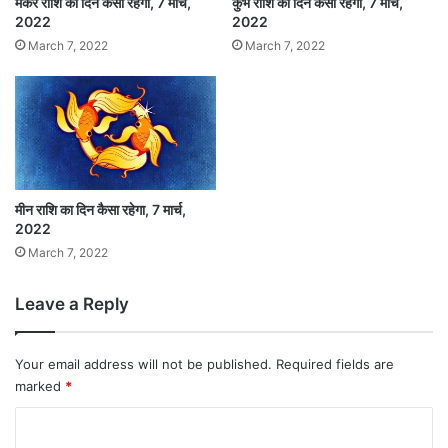
मकर राशि का दिन कैसा रहेगा, 7 मार्च,
कुंभ राशि का दिन कैसा रहेगा, 7 मार्च,
2022
2022
सब कुछ शायद न मिले। अनुभव कहता है राशि पर आधारित
March 7, 2022
March 7, 2022
बताया गया परिणाम केवल झलक्मात्र है। इसे ही वास्तव
समझ लेना सठिक नही।
मीन राशि का दिन कैसा रहेगा, 7 मार्च,
2022
March 7, 2022
Leave a Reply
Your email address will not be published.
Required fields are
marked
*
आज का दिन कैसे व्यतीत होगा :
आय में निस्संदेह वृद्धि होगी
C
लेकिन मानसिक चिंता कम नहीं होगी. कार्यस्थल का